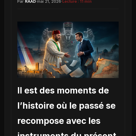
·
·
Par
RAAD
mai 21, 2026
Lecture :
11
min
Il est des moments de
l’histoire où le passé se
recompose avec les