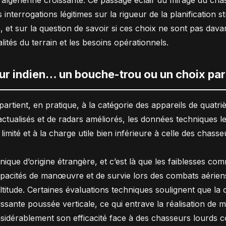
té algérienne croissante. Ce passage éclair du mirage du cha
terrogations légitimes sur la rigueur de la planification s
, et sur la question de savoir si ces choix ne sont pas dava
alités du terrain et les besoins opérationnels.
r indien… un bouche-trou ou un choix par
partient, en pratique, à la catégorie des appareils de quatr
actualisés et de radars améliorés, les données techniques 
 limité et à la charge utile bien inférieure à celle des chas
ique d’origine étrangère, et c’est là que les faiblesses co
pacités de manœuvre et de survie lors des combats aériens,
ltitude. Certaines évaluations techniques soulignent que la c
issante poussée verticale, ce qui entrave la réalisation d
idérablement son efficacité face à des chasseurs lourds co