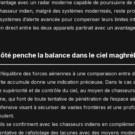
’avantage avec un radar moderne capable de poursuivre de m
 chasseur indien, malgré des systèmes modernisés, reste pr
 systèmes d’alerte avancée pour compenser leurs limites in
en direct entre les deux appareils partirait avec un avanta
ôté penche la balance dans le ciel maghré
 l’équilibre des forces aériennes à une comparaison entre de
ie accumule donne une indication précieuse. Dans le cas a
e supériorité et de contrôle du ciel, au moyen de chasseurs
, qui font de toute tentative de pénétration de l’espace aé
défensive visant à sécuriser de vastes frontières et une pr
ulent.
ils se confirment avec les chasseurs indiens en complément 
entative de rafistolage des lacunes avec des moyens modest