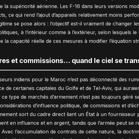
 de la supériorité aérienne. Les F-16 dans leurs versions mo
ts, ce qui rend l’ajout d’appareils relativement moins perfo
légitime se pose alors : l’objectif est-il vraiment de changer l
tiques, à l’intérieur comme à l’extérieur, selon lesquels l
la capacité réelle de ces mesures à modifier l’équation st
res et commissions… quand le ciel se tra
seurs indiens pour le Maroc n’est pas déconnecté des rumeu
e certaines capitales du Golfe et de Tel-Aviv, qui auraien
que ce type de marchés d’armement n’est pas toujours géré 
 considérations d’influence politique, de commissions et d’
rmement sort du cadre direct liant un État à un fournisseur
ent en influence et en argent, tandis que l’armée peut se 
 Avec l’accumulation de contrats de cette nature, la doctrine