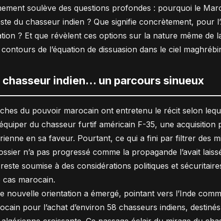
ement soulève des questions profondes : pourquoi le Maroc 
este du chasseur indien ? Que signifie concrètement, pour l’
ion ? Et que révèlent ces options sur la nature même de la 
s contours de l’équation de dissuasion dans le ciel maghrébi
u chasseur indien… un parcours sinueux
es du pouvoir marocain ont entretenu le récit selon lequel
s’équiper du chasseur furtif américain F-35, une acquisiti
enne en sa faveur. Pourtant, ce qui a fini par filtrer des mi
ossier n’a pas progressé comme la propagande l’avait laissé 
este soumise à des considérations politiques et sécuritaires
e cas marocain.
une nouvelle orientation a émergé, pointant vers l’Inde comm
in pour l’achat d’environ 58 chasseurs indiens, destinés à