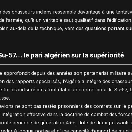
ion des chasseurs indiens ressemble davantage à une tentat
e l’armée, qu’à un véritable saut qualitatif dans l’édificati
bien au-delà de la technique, vers des questions portant su
u-57… le pari algérien sur la supériorité
rie approfondit depuis des années son partenariat militaire
n des rapports spécialisés, l’Algérie a intégré des chasseur
fortes indiscrétions font état d’un contrat pour le Su-57, 
usse.
 avions ne sont pas restés prisonniers des contrats sur le
r intégration effective dans la doctrine de combat des forc
rité aérienne de génération 4++, doté de deux puissants 
radar à longue portée et d’une capacité d’emport de munitio