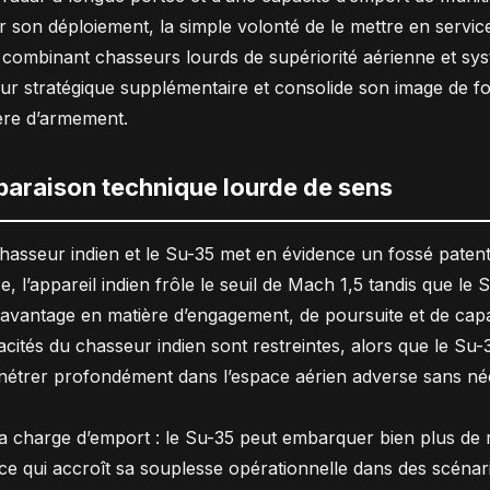
r son déploiement, la simple volonté de le mettre en service
 combinant chasseurs lourds de supériorité aérienne et sy
eur stratégique supplémentaire et consolide son image de f
ère d’armement.
araison technique lourde de sens
hasseur indien et le Su-35 met en évidence un fossé patent
e, l’appareil indien frôle le seuil de Mach 1,5 tandis que le 
t avantage en matière d’engagement, de poursuite et de cap
pacités du chasseur indien sont restreintes, alors que le Su
nétrer profondément dans l’espace aérien adverse sans néc
la charge d’emport : le Su-35 peut embarquer bien plus de mis
 ce qui accroît sa souplesse opérationnelle dans des scénar